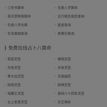
三世书算命
生辰八字算命
袁天罡称骨算命
五行相生相克查询
生辰八字合婚
星座查询
生肖属相查询
老黄历查询
免费在线占卜八算命
观音灵签
佛祖灵签
月老灵签
关帝灵签
黄大仙灵签
吕祖抽签
妈祖灵签
财神灵签
地藏王灵签
易经六十四卦灵签
太上老君灵签
文王神卦