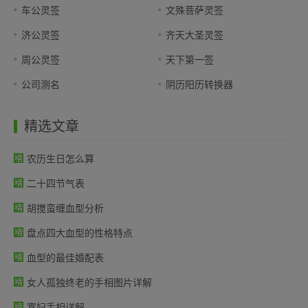
车公灵签
文殊菩萨灵签
济公灵签
齐天大圣灵签
周公灵签
天下第一签
公司测名
阴历阳历转换器
精选文章
农历生日怎么算
二十四节气表
胡搅蛮缠血型分析
盘点四大血型的性格特点
血型的最佳婚配表
女人孤独终老的手相图片详解
寡妇手相详解