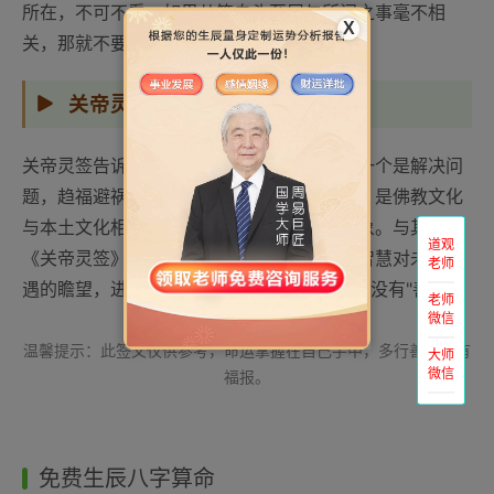
所在，不可不看。如果从签自头至尾与所问之事毫不相
X
关，那就不要再问，过段时间再问。
关帝灵签解签的意义
关帝灵签告诉你的，一个是你目前的遭遇，一个是解决问
题，趋福避祸的方法，不是定数，而是变数。是佛教文化
与本土文化相融合，用佛学的智慧来解释卦象。与其说
道观
《关帝灵签》是占卜之书，还不如说是佛学智慧对未来境
老师
遇的瞻望，进而力有所指。种下"善因"，何愁没有"善果"！
老师
微信
温馨提示：此签文仅供参考，命运掌握在自己手中，多行善事自有
大师
微信
福报。
免费生辰八字算命