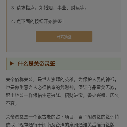
请求指点，如婚姻、事业、财运等。
点下面的按钮开始抽签！
开始抽签
什么是关帝灵签
关帝俗称关公，是世人崇拜的英雄，为保护人民的神祗，
也是做生意之人必须信奉的武财神，保证商品童叟无欺，
跟土地公一样保佑生意兴隆、招财进宝，香火兴盛、历久
不衰。
关帝灵签是一个很古老的占卜项目，君子阁灵签的签词特
选取了现存通行于闽南及台湾的泉州通淮关岳庙诗签版