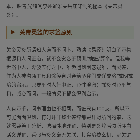
本，系清·光绪间泉州通淮关岳庙印制的秘本《关帝灵
签》。
关帝灵签的求签原则
关帝灵签所谓知大道而不问卜，熟读《易经》明白了万物
根源和人间正道，就不会贪恋于预测/抽签/算命。但我等
世俗中人，奔波五行之中，难免遇到困惑疑难，而灵签，
作为人神沟通工具和途径有时会给予我们或详或略/或明或
暗的启示。只要平时人行中正，心性澄澈；摇签时心平气
和，诚心而问，一般情况下都会得到启示。
人有万千，问事理由也不相同，而签只有100支，所以不
可能面面俱到，有时并非整个签辞都是针对所问的事，这
就需要善于分析，选择性地理解，特别是签辞后边所注白
话文详解，看似与签文毫无关联，其实暗藏玄机，是关键