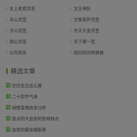
太上老君灵签
文王神卦
车公灵签
文殊菩萨灵签
济公灵签
齐天大圣灵签
周公灵签
天下第一签
公司测名
阴历阳历转换器
精选文章
农历生日怎么算
二十四节气表
胡搅蛮缠血型分析
盘点四大血型的性格特点
血型的最佳婚配表