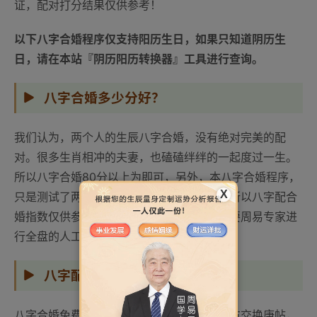
证，配对打分结果仅供参考！
以下八字合婚程序仅支持阳历生日，如果只知道阴历生
日，请在本站『阴历阳历转换器』工具进行查询。
八字合婚多少分好？
我们认为，两个人的生辰八字合婚，没有绝对完美的配
对。很多生肖相冲的夫妻，也磕磕绊绊的一起度过一生。
所以八字合婚80分以上为即可，另外，本八字合婚程序，
X
只是测试了两个人的生辰八字一部份信息，所以八字配合
婚指数仅供参考。更准确的八字合婚，还需要周易专家进
行全盘的人工分析。
八字配对合婚
八字合婚免费算命是传统民俗，婚前男女双方交换庚帖，