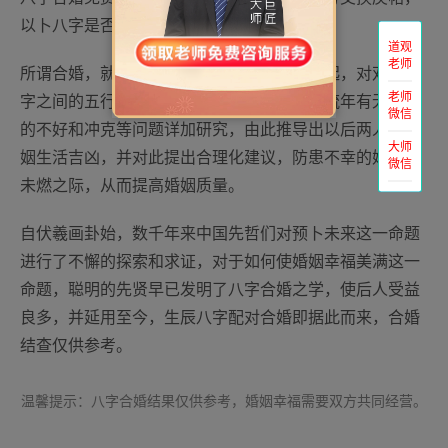
以卜八字是否相配，谓之【八字合婚】。
道观
老师
所谓合婚，就是把男女双方生辰八字配在一起，对双方八
老师
字之间的五行是否和谐，双方所行的大运、流年有无严重
微信
的不好和冲克等问题详加研究，由此推导出以后两人的婚
大师
姻生活吉凶，并对此提出合理化建议，防患不幸的婚姻于
微信
未燃之际，从而提高婚姻质量。
自伏羲画卦始，数千年来中国先哲们对预卜未来这一命题
进行了不懈的探索和求证，对于如何使婚姻幸福美满这一
命题，聪明的先贤早已发明了八字合婚之学，使后人受益
良多，并延用至今，生辰八字配对合婚即据此而来，合婚
结查仅供参考。
温馨提示：八字合婚结果仅供参考，婚姻幸福需要双方共同经营。