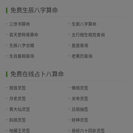
免费生辰八字算命
三世书算命
生辰八字算命
袁天罡称骨算命
五行相生相克查询
生辰八字合婚
星座查询
生肖属相查询
老黄历查询
免费在线占卜八算命
观音灵签
佛祖灵签
月老灵签
关帝灵签
黄大仙灵签
吕祖抽签
妈祖灵签
财神灵签
地藏王灵签
易经六十四卦灵签