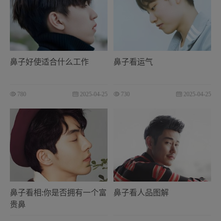
鼻子好使适合什么工作
鼻子看运气
780
2025-04-25
730
2025-04-25
鼻子看相:你是否拥有一个富
鼻子看人品图解
贵鼻