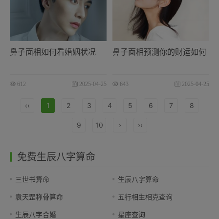
鼻子面相如何看婚姻状况
鼻子面相预测你的财运如何
612
2025-04-25
643
2025-04-25
‹‹
1
2
3
4
5
6
7
8
9
10
›
››
免费生辰八字算命
三世书算命
生辰八字算命
袁天罡称骨算命
五行相生相克查询
生辰八字合婚
星座查询