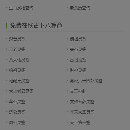
生肖属相查询
老黄历查询
免费在线占卜八算命
观音灵签
佛祖灵签
月老灵签
关帝灵签
黄大仙灵签
吕祖抽签
妈祖灵签
财神灵签
地藏王灵签
易经六十四卦灵签
太上老君灵签
文王神卦
车公灵签
文殊菩萨灵签
济公灵签
齐天大圣灵签
周公灵签
天下第一签