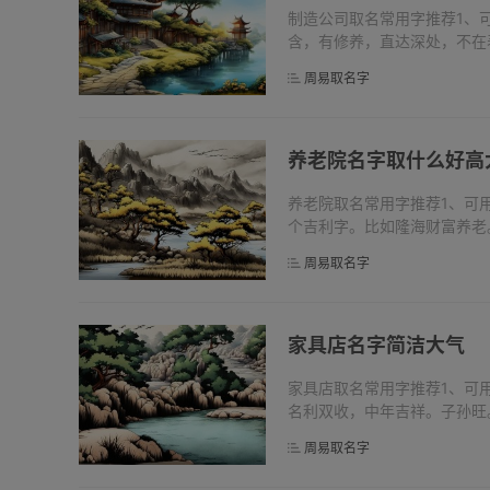
制造公司取名常用字推荐1、
含，有修养，直达深处，不在
可用【昕】字，寓意太阳快要
周易取名字
用制造。...
养老院名字取什么好高
养老院取名常用字推荐1、可
个吉利字。比如隆海财富养老
功，环境良好。比如添享健养
周易取名字
富，多才贤...
家具店名字简洁大气
家具店取名常用字推荐1、可
名利双收，中年吉祥。子孙旺
盛大，取名用，象征兴盛，深
周易取名字
【灿】...