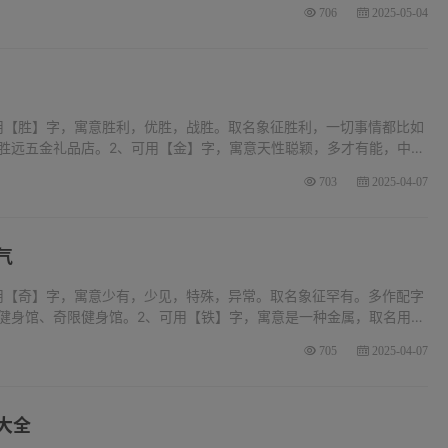
706
2025-05-04
用【胜】字，寓意胜利，优胜，战胜。取名象征胜利，一切事情都比如
胜远五金礼品店。2、可用【金】字，寓意天性聪颖，多才有能，中年
，通称金子，是十分贵重的金属。另指钱，现金。取名用，象征贵重
703
2025-04-07
气
用【奇】字，寓意少有，少见，特殊，异常。取名象征罕有。多作配字
健身馆、奇限健身馆。2、可用【铁】字，寓意是一种金属，取名用，
比如铁三健身馆、拿铁健身馆、阿铁健身馆。3、可用【欣】字，寓意
705
2025-04-07
大全