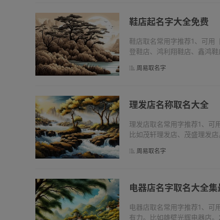
鞋店起名字大全免费
鞋店取名常用字推荐1、可用
登鞋店、鸿利翔鞋店、鑫鸿鞋
道路，前途。比如恒远佳程鞋
周易取名字
用，象...
理发店名称取名大全
理发店取名常用字推荐1、可
比如茂轩理发店、茂盛理发店
刃称为锋，在前面的人为先锋
周易取名字
祥，出外...
电器店名字取名大全集
电器店取名常用字推荐1、可
有力。比如雄壁光辉电器店。