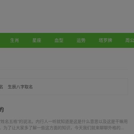
生肖
星座
血型
运势
塔罗牌
周
名
生辰八字取名
的
“姓名五格”的说法。内行人一听就知道是这是什么意思以及这是干嘛用
。为了让大家多了解一些这方面的知识，今天我们就来聊聊外格的具
、外格是什么？在姓名测试中，有姓名五格之说。姓名五格包括：天