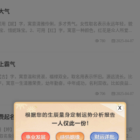
大气
可用【妮】字，寓意清雅伶俐，多才秀气。女性取名表示永远年轻，貌
宝、惜妮珠宝。2、可用【红】字，寓意一种颜色，红花是众人所爱
命。思想先进。多才巧智，清雅荣贵。比如冰鼎兰红珠宝、红鱼珠
780
2025-04-07
上霸气
【古】字，寓意温和贤淑，福禄双全。取名用表示怀旧。源远流长。比
字，寓意一生清雅荣贵，幼年勤奋，中年成功，名利双收。比如良益印
寓意古代的一位帝王，史称舜。取名用，象征高尚。比如洪舜商场、天
706
2025-04-07
X
费起名
用【婷】字，寓意温和贤淑，心直口快，多才清雅，中年昌隆，一生安
取名象征秀美。比如斗南美婷美容店、纤婷美容店、婷雅美容店。2、