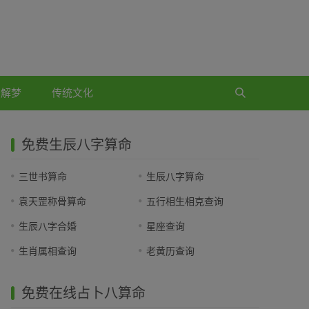
公解梦
传统文化
免费生辰八字算命
三世书算命
生辰八字算命
袁天罡称骨算命
五行相生相克查询
生辰八字合婚
星座查询
生肖属相查询
老黄历查询
免费在线占卜八算命