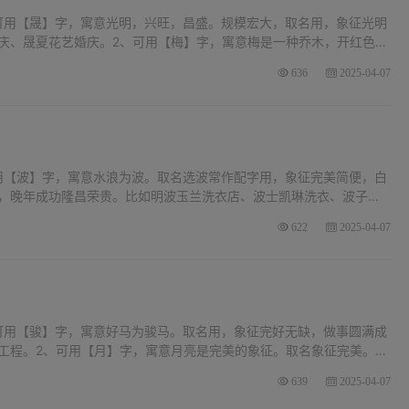
可用【晟】字，寓意光明，兴旺，昌盛。规模宏大，取名用，象征光明
庆、晟夏花艺婚庆。2、可用【梅】字，寓意梅是一种乔木，开红色或
香味，受人喜爱。取名用，象征美丽，坚定。比如梅红婚庆、雪梅婚
636
2025-04-07
用【波】字，寓意水浪为波。取名选波常作配字用，象征完美简便，白
，晚年成功隆昌荣贵。比如明波玉兰洗衣店、波士凯琳洗衣、波子洗
意多指英雄豪杰，义利分明，智勇双全。取名用者象征自由升华。向往
622
2025-04-07
可用【骏】字，寓意好马为骏马。取名用，象征完好无缺，做事圆满成
工程。2、可用【月】字，寓意月亮是完美的象征。取名象征完美。中
。比如八月温室工程、日月建设工程。3、可用【涛】字，寓意大浪为
639
2025-04-07