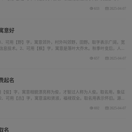
电器店、文利驰达电器店、阿文电器店。3、可用【静】字，寓意多才
633
2025-04-07
寓意好
1、可用【野】字，寓意郊外，村外叫郊野，田野。取字表示广阔，宽
信息技术。2、可用【枫】字，寓意是落叶大乔木。秋季叶变后，人称
叶红。取名用象征丰收成熟，精明公正，福禄丰厚，中年吉祥隆昌。
657
2025-04-07
费起名
用【俊】字，寓意相貌漂亮称为俊，才智过人称为人俊。取名用，象征
2、可用【古】字，寓意温和贤淑，福禄双全。取名用表示怀旧。源远
古林飞兴电器店、古林电器店。3、可用【帅】字，寓意元帅，统帅，
692
2025-04-07
取名