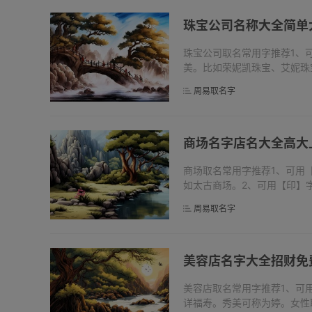
珠宝公司名称大全简单
珠宝公司取名常用字推荐1、
美。比如荣妮凯珠宝、艾妮珠
的，近代红色在政治上象征革
周易取名字
宝、国中红珠...
商场名字店名大全高大
商场取名常用字推荐1、可用
如太古商场。2、可用【印】
象商场。3、可用【舜】字，
周易取名字
舜商场...
美容店名字大全招财免
美容店取名常用字推荐1、可
详福寿。秀美可称为婷。女性