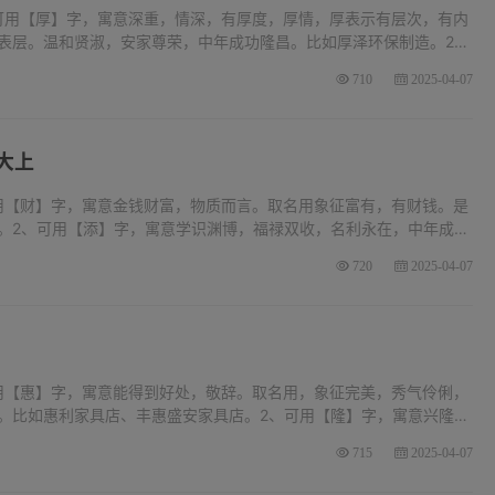
可用【厚】字，寓意深重，情深，有厚度，厚情，厚表示有层次，有内
表层。温和贤淑，安家尊荣，中年成功隆昌。比如厚泽环保制造。2、
升起的时候，取名用，象征期望，光明。比如金陵恒昕制造、昕宏通
710
2025-04-07
大上
用【财】字，寓意金钱财富，物质而言。取名用象征富有，有财钱。是
。2、可用【添】字，寓意学识渊博，福禄双收，名利永在，中年成
老、添瑞健康养老院、景添养老院。3、可用【范】字，寓意胆识丰
720
2025-04-07
用【惠】字，寓意能得到好处，敬辞。取名用，象征完美，秀气伶俐，
。比如惠利家具店、丰惠盛安家具店。2、可用【隆】字，寓意兴隆，
厚，吉利。比如昌隆家具店、鑫隆家具店、塘栖百隆家具店。3、可用
715
2025-04-07