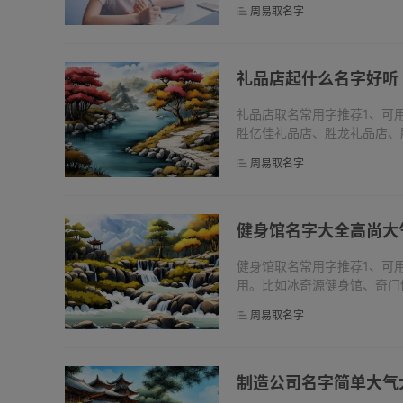
周易取名字
格、地格...
礼品店起什么名字好听
礼品店取名常用字推荐1、可
胜亿佳礼品店、胜龙礼品店、
成功昌隆。金指一种金属元素
周易取名字
和富有。...
健身馆名字大全高尚大
健身馆取名常用字推荐1、可
用。比如冰奇源健身馆、奇门
象征坚硬，健壮，意志坚强。
周易取名字
欢乐，...
制造公司名字简单大气