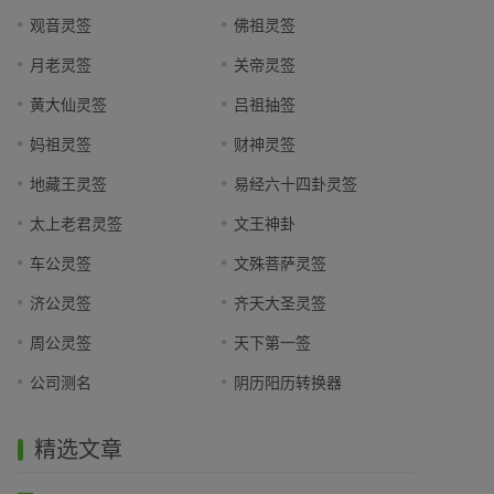
观音灵签
佛祖灵签
月老灵签
关帝灵签
黄大仙灵签
吕祖抽签
妈祖灵签
财神灵签
地藏王灵签
易经六十四卦灵签
太上老君灵签
文王神卦
车公灵签
文殊菩萨灵签
济公灵签
齐天大圣灵签
周公灵签
天下第一签
公司测名
阴历阳历转换器
精选文章