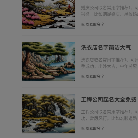
婚庆公司取名常用字推荐1、
兴盛。比如姻晟婚庆、晟仪婚
白色花。腊梅冬季开花，放射
周易取名字
庆。3、...
洗衣店名字简洁大气
洗衣店取名常用字推荐1、可
手成功，出外大吉，中年劳累
衣坊。2、可用【飞】字，寓
周易取名字
完美。常...
工程公司起名大全免费
工程公司取名常用字推荐1、
功，雷厉风行。比如宏骏道路
年吉昌，阴阳平衡，万事如意
周易取名字
涛，波...