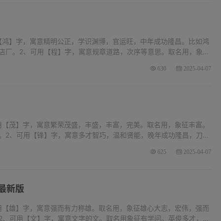
【鸿】字，寓意精明公正，学识渊博，官运旺，中年成功隆昌。比如鸿
店厂。2、可用【程】字，寓意规章道路，次序等意思。取名用，象征
店、飞程鞋店。3、可用【波】字，寓意水浪为波。取名选波常作配字
630
2025-04-07
用【茂】字，寓意繁荣茂盛，丰盛，丰富，完美。取名用，象征丰富。
。2、可用【锋】字，寓意多才智巧，温和贤能，晚年成功隆昌，刀的
。取名用者象征处在前面，敢打先锋。天生聪明，多才巧智，晚年吉
625
2025-04-07
最新版
用【雄】字，寓意强而有力称雄。取名用，象征雄心大志，宏伟，强而
2、可用【文】字，寓意文字的文。取名用象征有学问。英俊多才，清