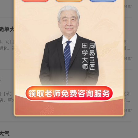
，多才有能，中年成功昌隆。金指一种金属元素，通称金子，是十分
731
2025-04-07
简单大气
1、可用【豪】字，寓意出外吉祥，福禄双收，取名用，象征性格豪
绿化、豪翔园林绿化、庆豪园林绿化。2、可用【雅】字，寓意文雅，
，秀气贤淑，中年吉祥，晚年昌隆。取名用，象征文雅，正直，雅
806
2025-04-07
财
用【草】字，寓意外观幸福，晚年吉祥。命里喜木者，取名较佳。比如
店、草木本善茶叶店。2、可用【怡】字，寓意清雅秀气，温和贤能，
得。比如怡悠茶叶店厂、春怡轩茗茶茶叶店、天赋馨怡茶叶店。3、可
698
2025-04-07
大气