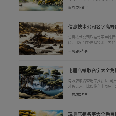
贵，吉祥昌隆。比如水头知文
周易取名字
贤淑，...
信息技术公司名字高端
信息技术公司取名常用字推荐
阔。比如阿野信息技术、去野
红叶。人们在秋季十分欣赏秋
周易取名字
比如华枫...
电器店铺取名字大全免
电器店取名常用字推荐1、可
才智过人。比如俊兴电器店。
流长。比如古塘下房电器店、
周易取名字
帅先，...
玩具店铺名字大全免费