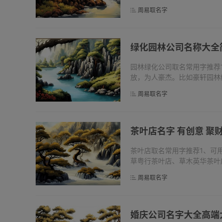
可用【金】字，寓意天性聪颖
周易取名字
贵重的金...
绿化园林公司名称大全
园林绿化公司取名常用字推荐
放，为人豪杰。比如豪轩园林
不俗气，美，标致。英俊多才
周易取名字
儒。比如绿雅...
茶叶店名字 有创意 聚
茶叶店取名常用字推荐1、可
草粤行茶叶店、草木英华茶叶
晚年吉祥，心旷神怡，怡然自
周易取名字
用【台...
婚庆公司名字大全高端