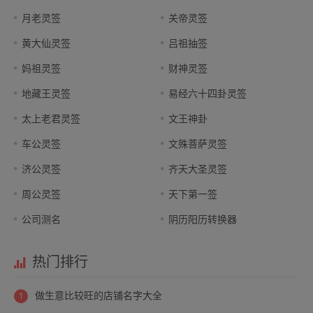
月老灵签
关帝灵签
黄大仙灵签
吕祖抽签
妈祖灵签
财神灵签
地藏王灵签
易经六十四卦灵签
太上老君灵签
文王神卦
车公灵签
文殊菩萨灵签
济公灵签
齐天大圣灵签
周公灵签
天下第一签
公司测名
阴历阳历转换器
热门排行
做生意比较旺的店铺名字大全