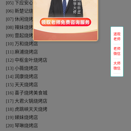
[05] 下应安心烧烤店
[06] 新楚记烧烤
[07] 休闲烧烤店``
[08] 辣妹烧烤王
道观
[09] 壹起烧烤
老师
[10] 万和烧烤店
老师
[11] 麻浦烧烤店
微信
[12] 中枢金叶烧烤店
大师
[13] 小薇烧烤店
微信
[14] 润康烧烤店
[15] 天天烧烤店
[16] 喜子烧烤美食城
[17] 大君火锅烧烤店
[18] 虎跳峡天天烧烤
[19] 娣妹烧烤店
[20] 琴琳烧烤店