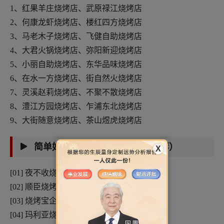
1、红果羊庄烧烤店、武原禄江烧烤店
2、何康龙虾烧烤店、楼红四方烧烤店
3、马老木子烧烤店、飞健自助烧烤店
4、大君火锅烧烤店、弥阳新迎烧烤店
5、小丽自助烧烤店、东华品味烧烤店
6、在水一方烧烤店、街自然火烧烤店
7、灵溪赵莉烧烤店、不聚不散烧烤店
8、澧江方园烧烤店、乍浦东北烧烤店
9、大街随意烧烤店、茶山煜虎烧烤店
简单好记的烧烤店名字（更多推荐）
X
[01] 夜不收烧烤店
[02] 顺臣烧烤吧
[03] 烧烤宝企业
[04] 玛利亚烧烤店