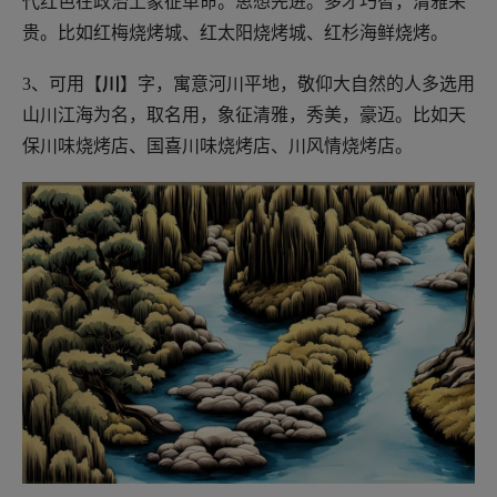
代红色在政治上象征革命。思想先进。多才巧智，清雅荣
贵。比如红梅烧烤城、红太阳烧烤城、红杉海鲜烧烤。
3、可用【
川
】字，寓意河川平地，敬仰大自然的人多选用
山川江海为名，取名用，象征清雅，秀美，豪迈。比如天
保川味烧烤店、国喜川味烧烤店、川风情烧烤店。