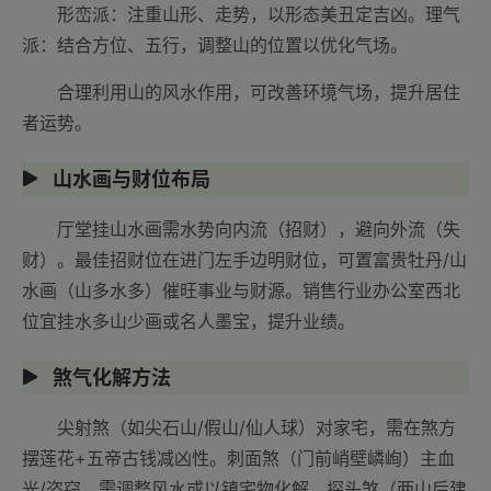
形峦派：注重山形、走势，以形态美丑定吉凶。理气
派：结合方位、五行，调整山的位置以优化气场。
合理利用山的风水作用，可改善环境气场，提升居住
者运势。
山水画与财位布局
厅堂挂山水画需水势向内流（招财），避向外流（失
财）。最佳招财位在进门左手边明财位，可置富贵牡丹/山
水画（山多水多）催旺事业与财源。销售行业办公室西北
位宜挂水多山少画或名人墨宝，提升业绩。
煞气化解方法
尖射煞（如尖石山/假山/仙人球）对家宅，需在煞方
摆莲花+五帝古钱减凶性。刺面煞（门前峭壁嶙峋）主血
光/盗窃，需调整风水或以镇宅物化解。探头煞（两山后建