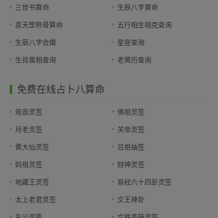
三世书算命
生辰八字算命
袁天罡称骨算命
五行相生相克查询
生辰八字合婚
星座查询
生肖属相查询
老黄历查询
免费在线占卜八算命
观音灵签
佛祖灵签
月老灵签
关帝灵签
黄大仙灵签
吕祖抽签
妈祖灵签
财神灵签
地藏王灵签
易经六十四卦灵签
太上老君灵签
文王神卦
车公灵签
文殊菩萨灵签