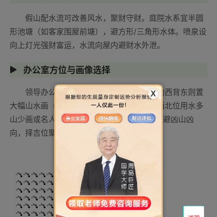
假山配水流可改善风水，聚财守财。庭院水系宜半圆
形池塘（如客家围屋前塘），避方形/三角形水体。喷泉设
向上灯光强财富运，水流向屋内避财水外泄。
办公室方位与画像选择
领导办公室东方挂富贵牡丹助事业，面向西背东则置
X
大幅山水画（山多水多）催财。销售办公室西北位用水多
山少画或名人墨宝。建筑选址需“命逢三合”，避凶山凶
向，择吉位聚气。