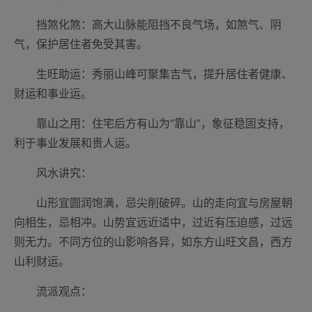
挡煞化煞：高大山脉能阻挡不良气场，如煞气、阴
气，保护居住者免受其害。
生旺助运：秀丽山峰可聚集吉气，提升居住者健康、
财运和事业运。
靠山之用：住宅后方有山为“靠山”，象征稳固支持，
利于事业发展和贵人运。
风水讲究：
山形宜圆润饱满，忌尖削破碎。山的走向宜与房屋朝
向相生，忌相冲。山势宜远近适中，过近有压迫感，过远
则无力。不同方位的山影响各异，如东方山旺文昌，西方
山利财运。
流派观点：