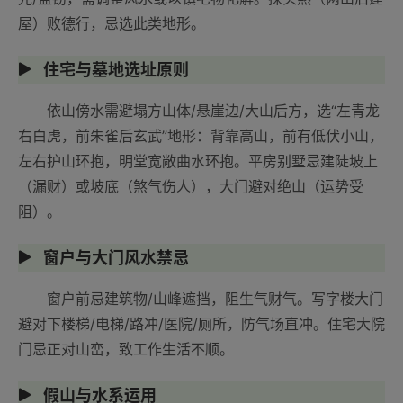
屋）败德行，忌选此类地形。
住宅与墓地选址原则
依山傍水需避塌方山体/悬崖边/大山后方，选“左青龙
右白虎，前朱雀后玄武”地形：背靠高山，前有低伏小山，
左右护山环抱，明堂宽敞曲水环抱。平房别墅忌建陡坡上
（漏财）或坡底（煞气伤人），大门避对绝山（运势受
阻）。
窗户与大门风水禁忌
窗户前忌建筑物/山峰遮挡，阻生气财气。写字楼大门
避对下楼梯/电梯/路冲/医院/厕所，防气场直冲。住宅大院
门忌正对山峦，致工作生活不顺。
假山与水系运用