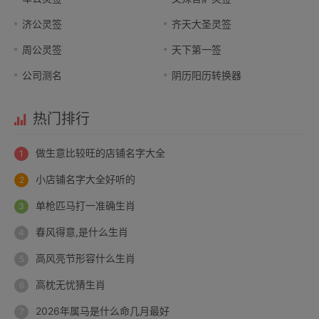
济公灵签
齐天大圣灵签
周公灵签
天下第一签
公司测名
阴历阳历转换器
热门排行
做生意比较旺的店铺名字大全
小店铺名字大全好听的
单枪匹马打一准确生肖
春风得意,是什么生肖
高风亮节形容什么生肖
高枕无忧猜生肖
2026年属马是什么命几月最好