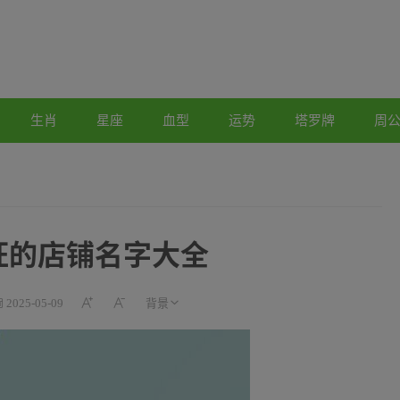
生肖
星座
血型
运势
塔罗牌
周
旺的店铺名字大全
2025-05-09