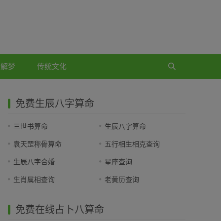
公解梦
传统文化
免费生辰八字算命
三世书算命
生辰八字算命
袁天罡称骨算命
五行相生相克查询
生辰八字合婚
星座查询
生肖属相查询
老黄历查询
免费在线占卜八算命