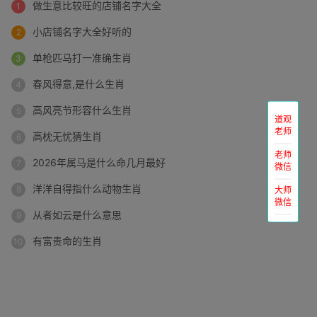
做生意比较旺的店铺名字大全
小店铺名字大全好听的
单枪匹马打一准确生肖
春风得意,是什么生肖
高风亮节形容什么生肖
道观
老师
高枕无忧猜生肖
老师
2026年属马是什么命几月最好
微信
洋洋自得指什么动物生肖
大师
微信
从者如云是什么意思
有富贵命的生肖