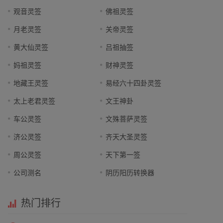
观音灵签
佛祖灵签
月老灵签
关帝灵签
黄大仙灵签
吕祖抽签
妈祖灵签
财神灵签
地藏王灵签
易经六十四卦灵签
太上老君灵签
文王神卦
车公灵签
文殊菩萨灵签
济公灵签
齐天大圣灵签
周公灵签
天下第一签
公司测名
阴历阳历转换器
热门排行