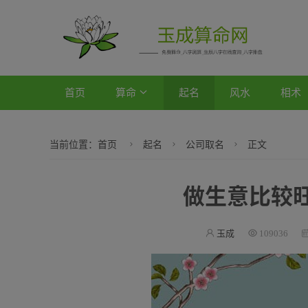
首页
算命
起名
风水
相术
当前位置：
首页
起名
公司取名
正文
做生意比较
玉成
109036