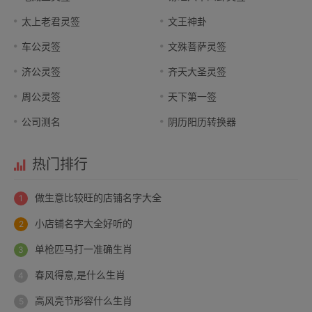
太上老君灵签
文王神卦
车公灵签
文殊菩萨灵签
济公灵签
齐天大圣灵签
周公灵签
天下第一签
公司测名
阴历阳历转换器
热门排行
做生意比较旺的店铺名字大全
小店铺名字大全好听的
单枪匹马打一准确生肖
春风得意,是什么生肖
高风亮节形容什么生肖