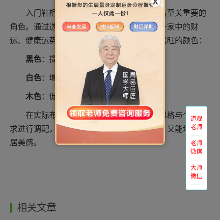
X
入门鞋柜的颜色选择在家居风水中扮演着至关重要的
角色。通过选用合适的颜色，可以吸引和提升家中的财
运、健康运势以及家庭和谐度。以下是三种最旺的颜色：
黑色
：提升财运与事业运。
白色
：增强健康与家庭和谐。
木色
：促进稳定运势与财运。
在实际布置时，还可以根据家中的整体风格与个人需
道观
老师
求进行调配，使颜色的搭配既符合风水需求，又能增添家
居美感。
老师
微信
大师
微信
相关文章