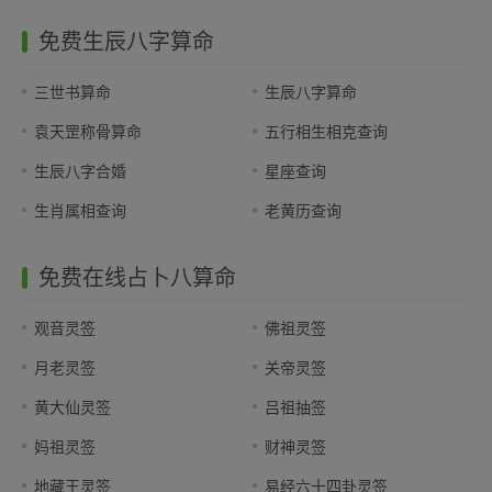
免费生辰八字算命
三世书算命
生辰八字算命
袁天罡称骨算命
五行相生相克查询
生辰八字合婚
星座查询
生肖属相查询
老黄历查询
免费在线占卜八算命
观音灵签
佛祖灵签
月老灵签
关帝灵签
黄大仙灵签
吕祖抽签
妈祖灵签
财神灵签
地藏王灵签
易经六十四卦灵签