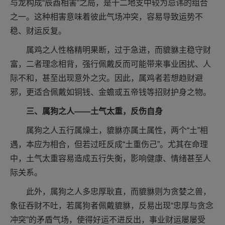
与龙构成“辰酉相害”之局，是十二地支中较为忌讳的组合
之一。这种相害意味着彼此气场冲突，容易导致运势不
稳、财运反复。
属鸡之人性格精明果断，过于急进，而貔貅主稳守财
富，二者理念相背，强行佩戴反而可能带来事业困扰、人
际不和，甚至出现意外之灾。因此，属鸡者若想趋财避
邪，更适合佩戴如铜钱、金蟾或五帝钱等招财护身之物。
三、属狗之人——土气太重，反伤自身
属狗之人五行属燥土，貔貅亦属土属性，两个“土”相
遇，本应为相合，但若过旺反成“土重伤己”。尤其在命理
中，土气太重容易造成五行失衡，影响健康、情绪甚至人
际关系。
此外，属狗之人多忠厚耿直，而貔貅则为贪婪之兽，
象征吞财不吐，若属狗者佩戴貔貅，反易出现“忠厚与贪念
冲突”的矛盾气场，使得好运不进反出，事业财运屡屡受