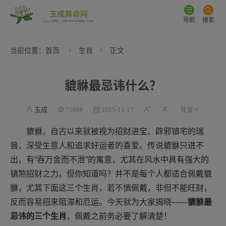
导航
搜索
当前位置：
首页
生肖
正文
貔貅最忌讳什么？
玉成
72668
2025-11-17
貔貅，自古以来就被视为招财进宝、辟邪镇宅的瑞
兽，深受生意人和追求好运者的喜爱。传说貔貅只进不
出，有“吞万金而不泄”的寓意，尤其在风水中具有强大的
镇煞招财之力。但你知道吗？并不是每个人都适合佩戴貔
貅，尤其下面这三个生肖，若不慎佩戴，非但不能旺财，
反而容易招来阻滞和厄运。今天就为大家揭晓——
貔貅最
忌讳的三个生肖
，佩戴之前务必要了解清楚！