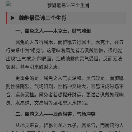
貔貅最忌讳三个生肖
一、属兔之人——木克土，财气难聚
属兔的人五行属木，而貔貅五行属土，木克土，在五
行关系中为“相克”。这意味着属兔者若佩戴貔貅，很可能
出现“土气被克”的局面，造成貔貅的灵气受阻，反而无法
聚财，甚至引来破财之患。
更重要的是，属兔之人气质温和、灵气较足，而貔貅
则性情刚烈、气场阳刚，性格冲突较大，容易造成磁场不
合、运势受挫。属兔者若想提升财运，更适合佩戴如绿幽
灵、水晶球、文昌塔等温和型风水饰品。
二、属鸡之人——辰酉相害，气场冲突
从地支来看，貔貅为龙之九子，属龙气，而属鸡的人