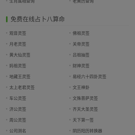
生肖属相查询
老黄历查询
免费在线占卜八算命
观音灵签
佛祖灵签
月老灵签
关帝灵签
黄大仙灵签
吕祖抽签
妈祖灵签
财神灵签
地藏王灵签
易经六十四卦灵签
太上老君灵签
文王神卦
车公灵签
文殊菩萨灵签
济公灵签
齐天大圣灵签
周公灵签
天下第一签
公司测名
阴历阳历转换器