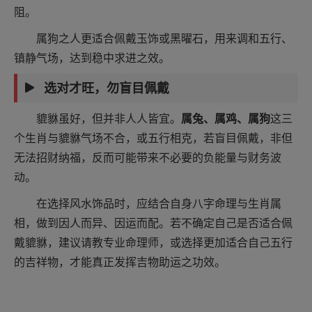
阻。
属狗之人更适合佩戴玉饰或黑曜石，用来调和五行、
镇静气场，达到稳中求进之效。
选对才旺，勿盲目佩戴
貔貅虽好，但并非人人皆宜。
属兔、属鸡、属狗
这三
个生肖与貔貅气场不合，或五行相克，若盲目佩戴，非但
无法招财纳福，反而可能带来不必要的负能量与财务波
动。
在选择风水饰品时，应结合自身八字命理与生肖属
相，做到因人而异、因运而配。若不确定自己是否适合佩
戴貔貅，建议请教专业命理师，或选择更加适合自己五行
的吉祥物，才能真正发挥吉物助运之功效。