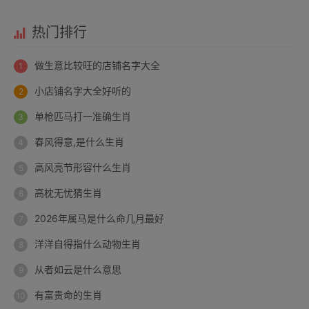
热门排行
做生意比较旺的店铺名字大全
小店铺名字大全好听的
单枪匹马打一准确生肖
春风得意,是什么生肖
高风亮节形容什么生肖
高枕无忧猜生肖
2026年属马是什么命几月最好
洋洋自得指什么动物生肖
从者如云是什么意思
有富贵命的生肖