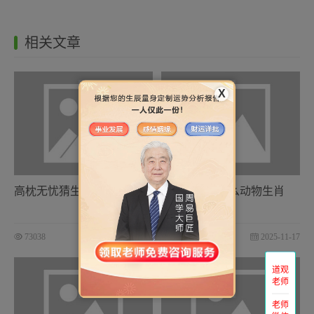
相关文章
X
高枕无忧猜生肖
洋洋自得指什么动物生肖
73038
2025-11-17
72926
2025-11-17
道观
老师
老师