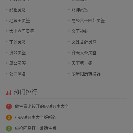
妈祖灵签
财神灵签
地藏王灵签
易经六十四卦灵签
太上老君灵签
文王神卦
车公灵签
文殊菩萨灵签
济公灵签
齐天大圣灵签
周公灵签
天下第一签
公司测名
阴历阳历转换器
热门排行
做生意比较旺的店铺名字大全
小店铺名字大全好听的
单枪匹马打一准确生肖