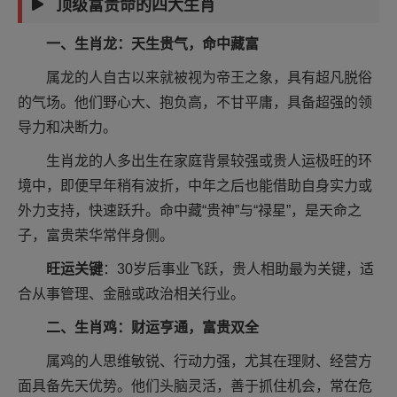
顶级富贵命的四大生肖
一、生肖龙：天生贵气，命中藏富
属龙的人自古以来就被视为帝王之象，具有超凡脱俗
的气场。他们野心大、抱负高，不甘平庸，具备超强的领
导力和决断力。
生肖龙的人多出生在家庭背景较强或贵人运极旺的环
境中，即便早年稍有波折，中年之后也能借助自身实力或
外力支持，快速跃升。命中藏“贵神”与“禄星”，是天命之
子，富贵荣华常伴身侧。
旺运关键
：30岁后事业飞跃，贵人相助最为关键，适
合从事管理、金融或政治相关行业。
二、生肖鸡：财运亨通，富贵双全
属鸡的人思维敏锐、行动力强，尤其在理财、经营方
面具备先天优势。他们头脑灵活，善于抓住机会，常在危