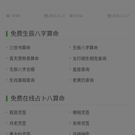
74769
2025-11-17
73164
2025-11-17
免费生辰八字算命
三世书算命
生辰八字算命
袁天罡称骨算命
五行相生相克查询
生辰八字合婚
星座查询
生肖属相查询
老黄历查询
免费在线占卜八算命
观音灵签
佛祖灵签
月老灵签
关帝灵签
黄大仙灵签
吕祖抽签