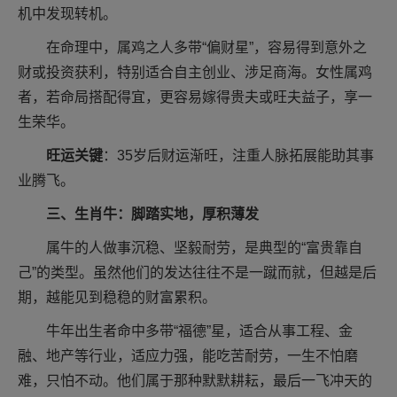
机中发现转机。
在命理中，属鸡之人多带“偏财星”，容易得到意外之
财或投资获利，特别适合自主创业、涉足商海。女性属鸡
者，若命局搭配得宜，更容易嫁得贵夫或旺夫益子，享一
生荣华。
旺运关键
：35岁后财运渐旺，注重人脉拓展能助其事
业腾飞。
三、生肖牛：脚踏实地，厚积薄发
属牛的人做事沉稳、坚毅耐劳，是典型的“富贵靠自
己”的类型。虽然他们的发达往往不是一蹴而就，但越是后
期，越能见到稳稳的财富累积。
牛年出生者命中多带“福德”星，适合从事工程、金
融、地产等行业，适应力强，能吃苦耐劳，一生不怕磨
难，只怕不动。他们属于那种默默耕耘，最后一飞冲天的