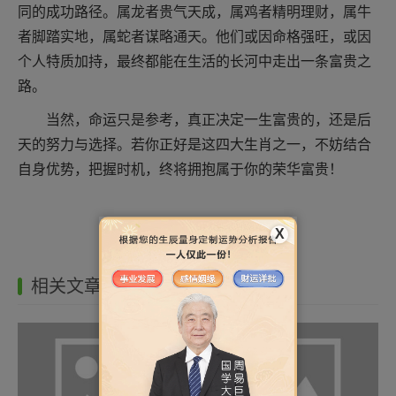
同的成功路径。属龙者贵气天成，属鸡者精明理财，属牛
者脚踏实地，属蛇者谋略通天。他们或因命格强旺，或因
个人特质加持，最终都能在生活的长河中走出一条富贵之
路。
当然，命运只是参考，真正决定一生富贵的，还是后
天的努力与选择。若你正好是这四大生肖之一，不妨结合
自身优势，把握时机，终将拥抱属于你的荣华富贵！
X
相关文章