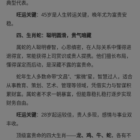
典型代表。
旺运关键
：45岁是人生转运关键，晚年尤为富贵安
稳。
四、生肖蛇：聪明圆滑，贵气暗藏
属蛇的人聪明睿智，心思缜密，在人际关系中懂得进
退得宜，常能获得上司赏识或贵人提携。他们擅长布局，
懂得谋定而后动，是深藏不露的富贵命。
蛇年生人多数命带“文昌”、“紫微”星，智慧过人，适合
从事教育、策划、艺术、管理等领域，凭借实力与智谋积
累财富。属蛇者不求一朝暴富，但能靠稳扎稳打逐步实现
财务自由。
旺运关键
：28岁起运较佳，贵人多现，感情与事业双
丰收。
顶级富贵命的四大生肖——
龙、鸡、牛、蛇
，各有不