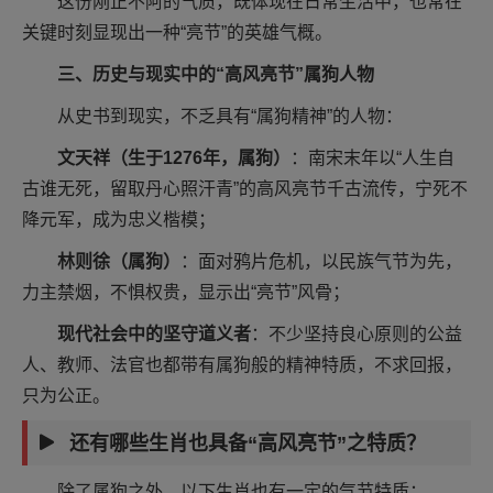
这份刚正不阿的气质，既体现在日常生活中，也常在
关键时刻显现出一种“亮节”的英雄气概。
三、历史与现实中的“高风亮节”属狗人物
从史书到现实，不乏具有“属狗精神”的人物：
文天祥（生于1276年，属狗）
：南宋末年以“人生自
古谁无死，留取丹心照汗青”的高风亮节千古流传，宁死不
降元军，成为忠义楷模；
林则徐（属狗）
：面对鸦片危机，以民族气节为先，
力主禁烟，不惧权贵，显示出“亮节”风骨；
现代社会中的坚守道义者
：不少坚持良心原则的公益
人、教师、法官也都带有属狗般的精神特质，不求回报，
只为公正。
还有哪些生肖也具备“高风亮节”之特质？
除了属狗之外，以下生肖也有一定的气节特质：