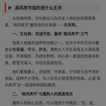
高风亮节指的是什么生肖
从性格特质、文化象征以及历史人物投射的角度来
看，“高风亮节”最符合的生肖是——
生肖狗。
一、生肖狗：忠诚守信，最具“高风亮节”之气
狗是人类最早驯养的动物之一，在古今中外文化中都
象征着
忠诚、守义、护主
。属狗之人天生具有正义感和责
任感，不畏强权、不趋炎附势，内心有一套坚定的是非标
准，愿意为道义、为信念挺身而出。
他们重情重义、讲信用、守承诺，宁可吃亏也不违背
良知。这种不计得失、为人处世正直坦荡的性格，正是“高
风亮节”这一成语所称颂的典范。
二、“高风亮节”与属狗人的高度契合
属狗人的核心品质，可以用四个字概括：“忠、直、