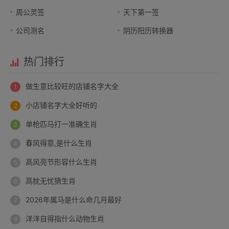
周公灵签
天下第一签
公司测名
阴历阳历转换器
热门排行
做生意比较旺的店铺名字大全
小店铺名字大全好听的
单枪匹马打一准确生肖
春风得意,是什么生肖
高风亮节形容什么生肖
高枕无忧猜生肖
2026年属马是什么命几月最好
洋洋自得指什么动物生肖