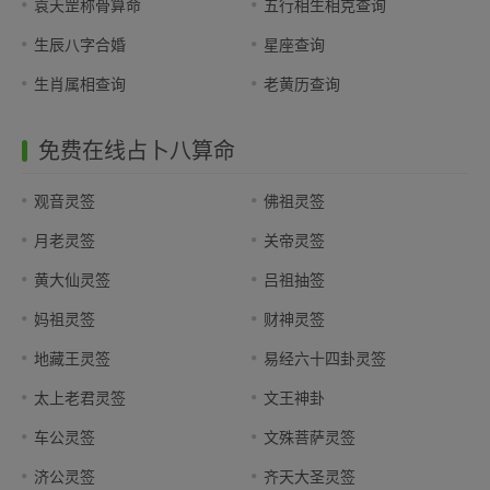
袁天罡称骨算命
五行相生相克查询
生辰八字合婚
星座查询
生肖属相查询
老黄历查询
免费在线占卜八算命
观音灵签
佛祖灵签
月老灵签
关帝灵签
黄大仙灵签
吕祖抽签
妈祖灵签
财神灵签
地藏王灵签
易经六十四卦灵签
太上老君灵签
文王神卦
车公灵签
文殊菩萨灵签
济公灵签
齐天大圣灵签