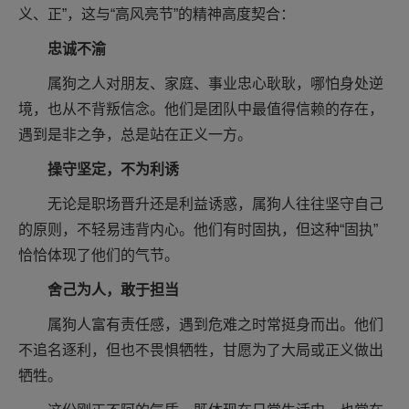
义、正”，这与“高风亮节”的精神高度契合：
忠诚不渝
属狗之人对朋友、家庭、事业忠心耿耿，哪怕身处逆
境，也从不背叛信念。他们是团队中最值得信赖的存在，
遇到是非之争，总是站在正义一方。
操守坚定，不为利诱
无论是职场晋升还是利益诱惑，属狗人往往坚守自己
的原则，不轻易违背内心。他们有时固执，但这种“固执”
恰恰体现了他们的气节。
舍己为人，敢于担当
属狗人富有责任感，遇到危难之时常挺身而出。他们
不追名逐利，但也不畏惧牺牲，甘愿为了大局或正义做出
牺牲。