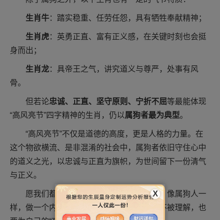
生肖牛
：踏实稳重、任劳任怨，具有牺牲奉献精神；
生肖虎
：英勇正直、富有正义感，在关键时刻也会挺
身而出；
生肖龙
：具帝王之气，讲究道义与尊严，处事有风
骨。
但若论
忠诚、正直、坚守原则、宁折不屈
等最能体现
“高风亮节”四字精神的生肖，仍以
属狗者最为典型
。
“高风亮节”不仅是道德的高度，更是人格的力量。在
这个物欲横流、是非混淆的社会中，属狗者依旧守住心中
的道义之光，以忠诚与正直为旗帜，为世间留下一份清气
与正义。
X
愿我们都能在纷扰中，守住自己的气节，像属狗人一
样，做一个内心澄明、品格高尚的人，哪怕不被理解，也