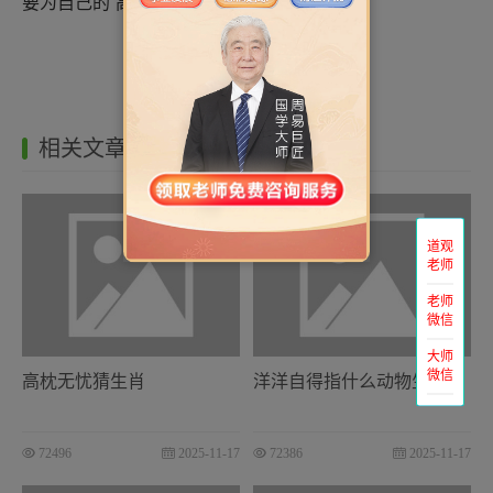
要为自己的“高风亮节”感到骄傲。
相关文章
道观
老师
老师
微信
大师
微信
高枕无忧猜生肖
洋洋自得指什么动物生肖
72496
2025-11-17
72386
2025-11-17