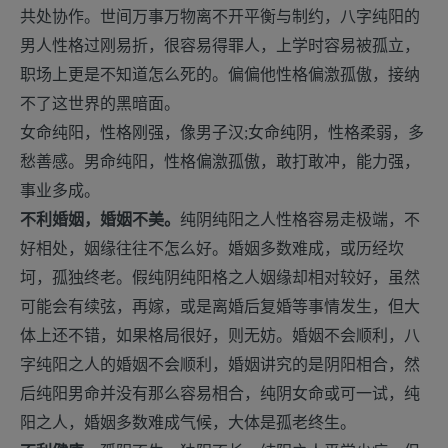
共处协作。世间万事万物离不开平衡与制约，八字纯阳的
男人性格过刚易折，很容易得罪人，上学时容易被孤立，
职场上更是不知道怎么死的。偏偏他性格偏激孤傲，接纳
不了这世界的黑暗面。
女命纯阳，性格刚强，像男子汉;女命纯阴，性格柔弱，多
愁善感。男命纯阳，性格偏激孤傲，敢打敢冲，能力强，
事业多成。
不利婚姻，婚姻不美。
纯阴纯阳之人性格容易走极端，不
好相处，姻缘往往不怎么好。婚姻多数难成，或历经坎
坷，孤独终老。假纯阴纯阳格之人姻缘却相对较好，虽然
可能会有续弦，再嫁，或是离婚后复婚等事情发生，但大
体上还不错，如果格局很好，则无妨。婚姻不会顺利，八
字纯阳之人的婚姻不会顺利，婚姻讲究的是阴阳相合，然
后纯阳男命并没有那么容易相合，纯阴女命或可一试，纯
阳之人，婚姻多数难成气候，大体是孤老终生。