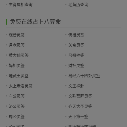
生肖属相查询
老黄历查询
免费在线占卜八算命
观音灵签
佛祖灵签
月老灵签
关帝灵签
黄大仙灵签
吕祖抽签
妈祖灵签
财神灵签
地藏王灵签
易经六十四卦灵签
太上老君灵签
文王神卦
车公灵签
文殊菩萨灵签
济公灵签
齐天大圣灵签
周公灵签
天下第一签
公司测名
阴历阳历转换器