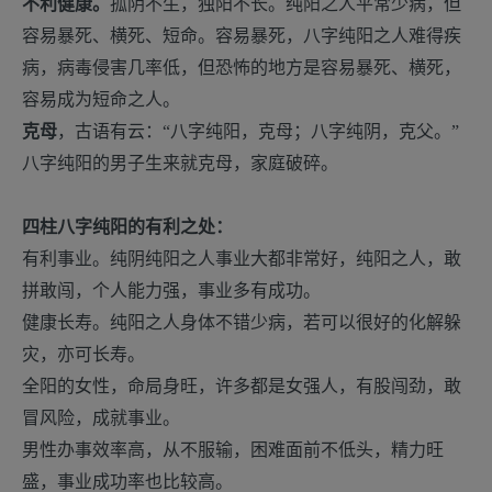
不利健康。
孤阴不生，独阳不长。纯阳之人平常少病，但
容易暴死、横死、短命。容易暴死，八字纯阳之人难得疾
病，病毒侵害几率低，但恐怖的地方是容易暴死、横死，
容易成为短命之人。
克母
，古语有云：“八字纯阳，克母；八字纯阴，克父。”
八字纯阳的男子生来就克母，家庭破碎。
四柱八字纯阳的有利之处：
有利事业。纯阴纯阳之人事业大都非常好，纯阳之人，敢
拼敢闯，个人能力强，事业多有成功。
健康长寿。纯阳之人身体不错少病，若可以很好的化解躲
灾，亦可长寿。
全阳的女性，命局身旺，许多都是女强人，有股闯劲，敢
冒风险，成就事业。
男性办事效率高，从不服输，困难面前不低头，精力旺
盛，事业成功率也比较高。