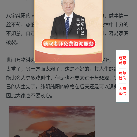
八字纯阳的人在工作中会有很大的成就与成功，做事情一
丝不苟，态度十分的认真，但是这样的人在感情中十分的
不如意，自己的心情刚烈反而在感情中不适用，容易家庭
破裂。
道观
世间万物讲究一个平衡，纯阴纯阳就失去了平衡，一方面
老师
太重了，另一方面太弱了，这是不好的，其人生的经历可
老师
能比旁人更多戏剧性，但是也不要太过于与悲观，觉得自
微信
己的人生完了，纯阴纯阳的命格在后天还是可以调养的，
大师
微信
因此大家也不要灰心。