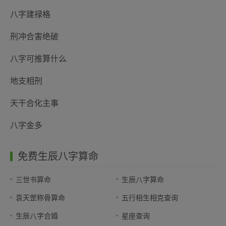
八字建禄格
刑冲合害绝破
八字可推算什么
地支相刑
天干合化主事
八字金多
免费生辰八字算命
三世书算命
生辰八字算命
袁天罡称骨算命
五行相生相克查询
生辰八字合婚
星座查询