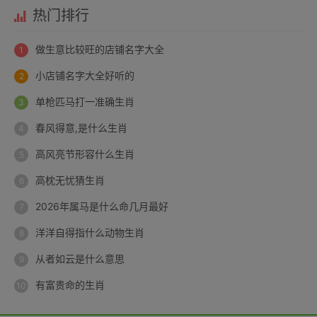
热门排行
做生意比较旺的店铺名字大全
小店铺名字大全好听的
单枪匹马打一准确生肖
春风得意,是什么生肖
高风亮节形容什么生肖
高枕无忧猜生肖
2026年属马是什么命几月最好
洋洋自得指什么动物生肖
从者如云是什么意思
有富贵命的生肖