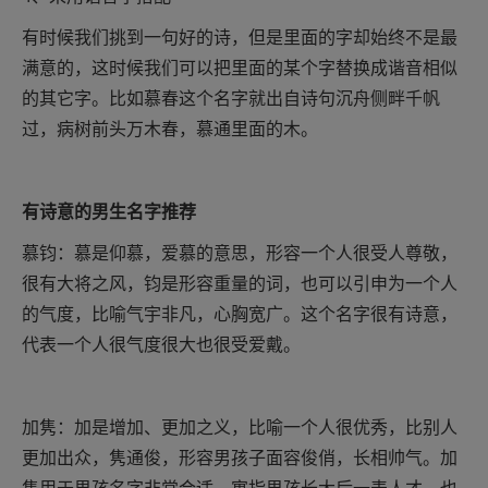
有时候我们挑到一句好的诗，但是里面的字却始终不是最
满意的，这时候我们可以把里面的某个字替换成谐音相似
的其它字。比如慕春这个名字就出自诗句沉舟侧畔千帆
过，病树前头万木春，慕通里面的木。
有诗意的男生名字推荐
慕钧：慕是仰慕，爱慕的意思，形容一个人很受人尊敬，
很有大将之风，钧是形容重量的词，也可以引申为一个人
的气度，比喻气宇非凡，心胸宽广。这个名字很有诗意，
代表一个人很气度很大也很受爱戴。
加隽：加是增加、更加之义，比喻一个人很优秀，比别人
更加出众，隽通俊，形容男孩子面容俊俏，长相帅气。加