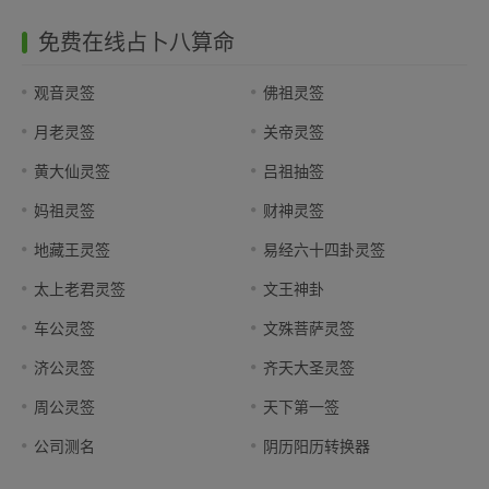
免费在线占卜八算命
观音灵签
佛祖灵签
月老灵签
关帝灵签
黄大仙灵签
吕祖抽签
妈祖灵签
财神灵签
地藏王灵签
易经六十四卦灵签
太上老君灵签
文王神卦
车公灵签
文殊菩萨灵签
济公灵签
齐天大圣灵签
周公灵签
天下第一签
公司测名
阴历阳历转换器