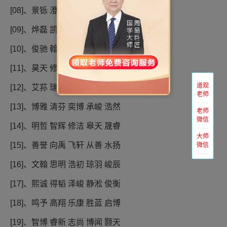
[08]、景铄 澄泓 灵犀 辰星 诚贞
[09]、烨磊 凯瑞 博文 钰轩 晨曦
[10]、俊驰 翰飞 文澜 如山 拂心
[11]、昊天 修远 芳蕤 俊誉 望舒
道观
[12]、艾荪 瑞霖 思得 星阑 雨泽
老师
[13]、博雅 清芬 奕博 承峻 浩然
老师
微信
[14]、明哲 智辉 修洁 皋天 晟睿
大师
微信
[15]、善誉 向禹 飞轩 从善 水扬
[16]、文翰 思明 浩初 琼羽 峻辰
[17]、熙诚 得韬 泽峻 静淞 俊衡
[18]、鸣予 高翔 乐康 胜蓝 启博
[19]、智博 睿新 志尚 博闻 颢天