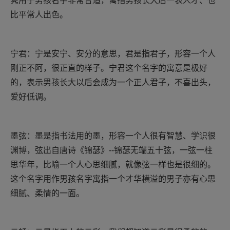
隽用于男孩名字非常合适，寓指男孩长大后一表人才、也
比平常人出色。
宁君：宁是安宁、安分的意思，君是指君子，形容一个人
刚正不阿，很正直的样子。宁君这个名字的寓意是极好
的，表示男孩长大以后会成为一个正人君子，不喜出头，
爱好低调。
墨弦：墨是指书法用的墨，形容一个人很有智慧、学识很
渊博，弦出自唐诗《锦瑟》--锦瑟无端五十弦，一弦一柱
思华年，比喻一个人心思细腻，就像弦一样也是很细的。
这个名字用作男孩名字寓指一个才华横溢的男子亦有心思
细腻、柔情的一面。