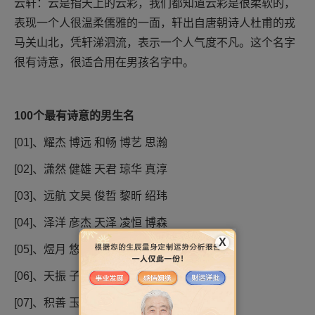
云轩：云是指天上的云彩，我们都知道云彩是很柔软的，
表现一个人很温柔儒雅的一面，轩出自唐朝诗人杜甫的戎
马关山北，凭轩涕泗流，表示一个人气度不凡。这个名字
很有诗意，很适合用在男孩名字中。
100个最有诗意的男生名
[01]、耀杰 博远 和畅 博艺 思瀚
[02]、潇然 健雄 天君 琼华 真淳
[03]、远航 文昊 俊哲 黎昕 绍玮
[04]、泽洋 彦杰 天泽 凌恒 博森
X
[05]、煜月 悠永 远博 旭尧 越彬
[06]、天振 子涵 轩成 天翊 胤祥
[07]、积善 玉渊 昊阳 博衍 擎苍