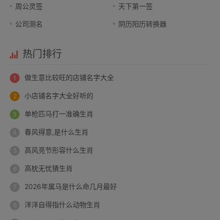
周公灵签
天下第一签
公司测名
阴历阳历转换器
热门排行
做生意比较旺的店铺名字大全
小店铺名字大全好听的
单枪匹马打一准确生肖
春风得意,是什么生肖
高风亮节形容什么生肖
高枕无忧猜生肖
2026年属马是什么命几月最好
洋洋自得指什么动物生肖