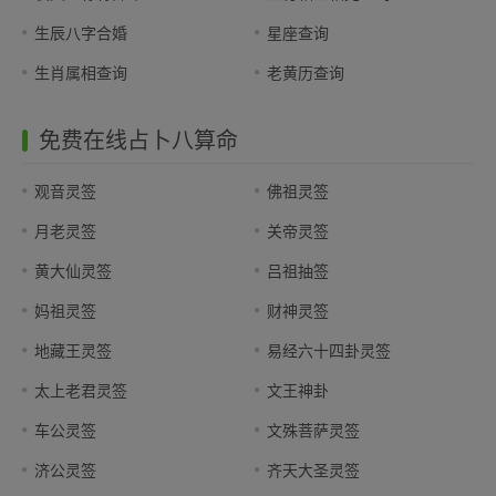
生辰八字合婚
星座查询
生肖属相查询
老黄历查询
免费在线占卜八算命
观音灵签
佛祖灵签
月老灵签
关帝灵签
黄大仙灵签
吕祖抽签
妈祖灵签
财神灵签
地藏王灵签
易经六十四卦灵签
太上老君灵签
文王神卦
车公灵签
文殊菩萨灵签
济公灵签
齐天大圣灵签