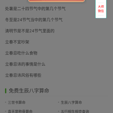
大师
处暑是二十四节气中的第几个节气
微信
冬至是24节气当中的第几个节气
清明节是不是24节气里面的
立春不宜吵架
立春忌吃什么食物
立春忌讳的事情是什么
立春忌讳风俗有哪些
免费生辰八字算命
三世书算命
生辰八字算命
袁天罡称骨算命
五行相生相克查询