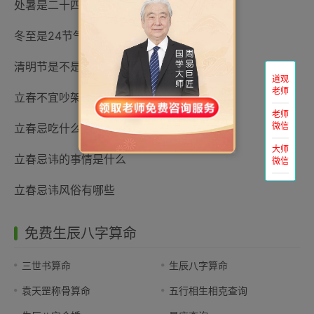
处暑是二十四节气中的第几个节气
冬至是24节气当中的第几个节气
清明节是不是24节气里面的
道观
老师
立春不宜吵架
老师
微信
立春忌吃什么食物
大师
立春忌讳的事情是什么
微信
立春忌讳风俗有哪些
免费生辰八字算命
三世书算命
生辰八字算命
袁天罡称骨算命
五行相生相克查询