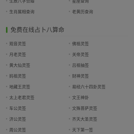
生辰八字合婚
星座查询
生肖属相查询
老黄历查询
免费在线占卜八算命
观音灵签
佛祖灵签
月老灵签
关帝灵签
黄大仙灵签
吕祖抽签
妈祖灵签
财神灵签
地藏王灵签
易经六十四卦灵签
太上老君灵签
文王神卦
车公灵签
文殊菩萨灵签
济公灵签
齐天大圣灵签
周公灵签
天下第一签