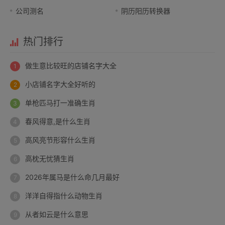
公司测名
阴历阳历转换器
热门排行
做生意比较旺的店铺名字大全
小店铺名字大全好听的
单枪匹马打一准确生肖
春风得意,是什么生肖
高风亮节形容什么生肖
高枕无忧猜生肖
2026年属马是什么命几月最好
洋洋自得指什么动物生肖
从者如云是什么意思