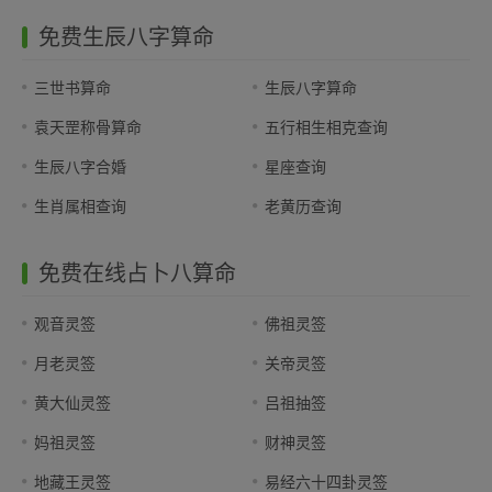
免费生辰八字算命
三世书算命
生辰八字算命
袁天罡称骨算命
五行相生相克查询
生辰八字合婚
星座查询
生肖属相查询
老黄历查询
免费在线占卜八算命
观音灵签
佛祖灵签
月老灵签
关帝灵签
黄大仙灵签
吕祖抽签
妈祖灵签
财神灵签
地藏王灵签
易经六十四卦灵签