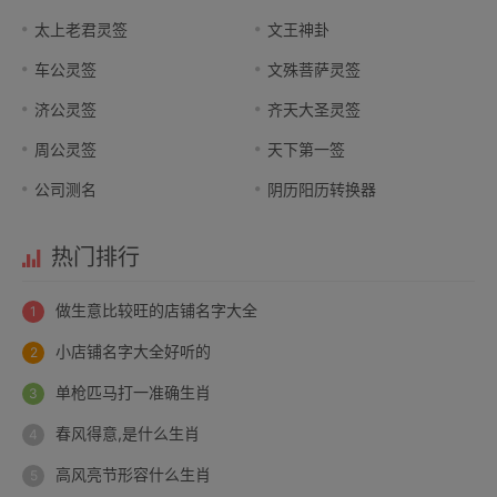
太上老君灵签
文王神卦
车公灵签
文殊菩萨灵签
济公灵签
齐天大圣灵签
周公灵签
天下第一签
公司测名
阴历阳历转换器
热门排行
做生意比较旺的店铺名字大全
小店铺名字大全好听的
单枪匹马打一准确生肖
春风得意,是什么生肖
高风亮节形容什么生肖