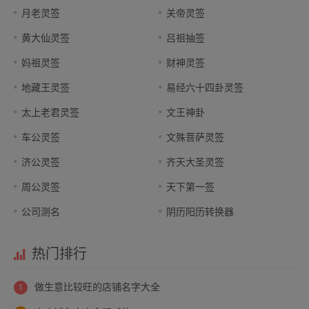
月老灵签
关帝灵签
黄大仙灵签
吕祖抽签
妈祖灵签
财神灵签
地藏王灵签
易经六十四卦灵签
太上老君灵签
文王神卦
车公灵签
文殊菩萨灵签
济公灵签
齐天大圣灵签
周公灵签
天下第一签
公司测名
阴历阳历转换器
热门排行
做生意比较旺的店铺名字大全