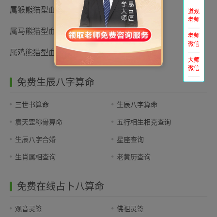
属猴熊猫型血的性格特点分析
道观
老师
属马熊猫型血的性格特点分析
老师
微信
属鸡熊猫型血人的性格分析
大师
微信
免费生辰八字算命
三世书算命
生辰八字算命
袁天罡称骨算命
五行相生相克查询
生辰八字合婚
星座查询
生肖属相查询
老黄历查询
免费在线占卜八算命
观音灵签
佛祖灵签